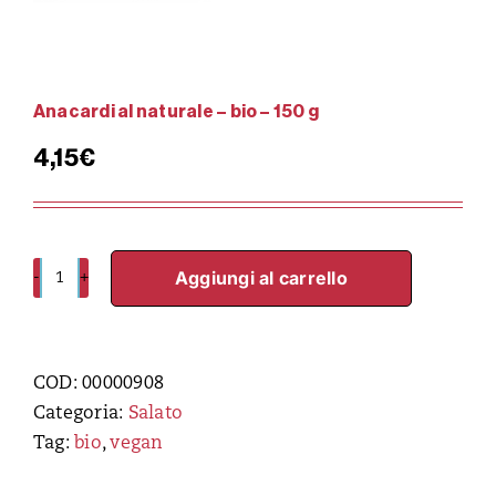
Anacardi al naturale – bio – 150 g
4,15
€
Aggiungi al carrello
Anacardi
al
naturale
-
COD:
00000908
bio
Categoria:
Salato
-
Tag:
bio
,
vegan
150