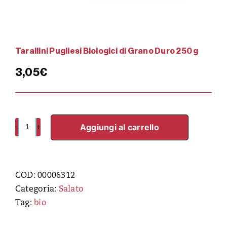
Tarallini Pugliesi Biologici di Grano Duro 250 g
3,05
€
Aggiungi al carrello
Tarallini
Pugliesi
Biologici
di
COD:
00006312
Grano
Categoria:
Salato
Duro
Tag:
bio
250