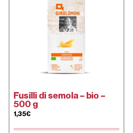
Fusilli di semola – bio –
500 g
1,35
€