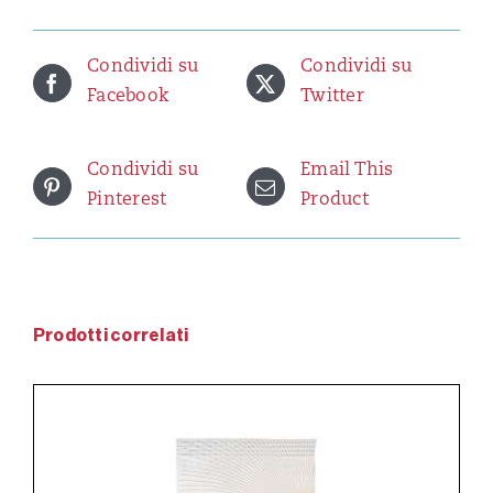
-
500
g
Condividi su
Condividi su
quantità
Facebook
Twitter
Condividi su
Email This
Pinterest
Product
Prodotti correlati