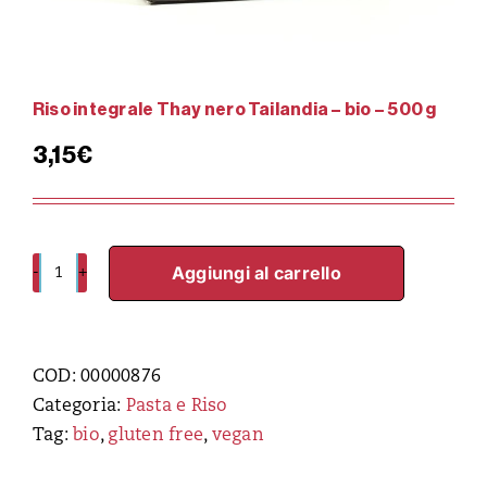
Riso integrale Thay nero Tailandia – bio – 500 g
3,15
€
Aggiungi al carrello
Riso
integrale
Thay
nero
COD:
00000876
Tailandia
Categoria:
Pasta e Riso
-
Tag:
bio
,
gluten free
,
vegan
bio