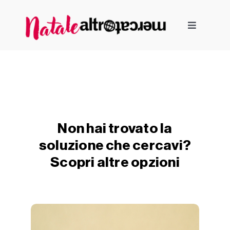
Salta
al
Toggle
contenuto
Navigati
Gift Card
Pacchi regalo già pronti
Pacchi regalo da comporre
Non hai trovato la
soluzione che cercavi?
Scopri altre opzioni